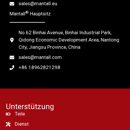
sales@mantall.eu
e
®
Mantall
Hauptsitz
:
No.62 Binhai Avenue, Binhai Industrial Park,
Qidong Economic Development Area, Nantong
City, Jiangsu Province, China
sales@mantall.com
+86 18962821298
Unterstützung
Teile
Dienst