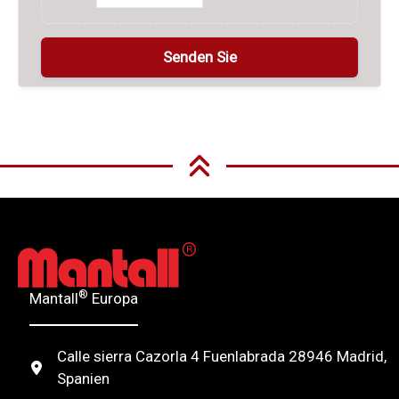
A
l
t
e
r
n
®
Mantall
Europa
a
t
Calle sierra Cazorla 4 Fuenlabrada 28946 Madrid,
i
Spanien
v