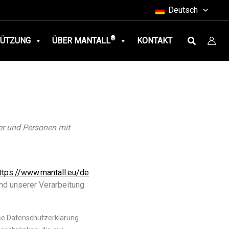
Deutsch
Suche
®
TÜTZUNG
ÜBER MANTALL
KONTAKT
ger und Personen mit
ttps://www.mantall.eu/de
nd unserer Verarbeitung
ese Datenschutzerklärung.