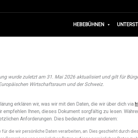
HEBEBÜHNEN
UNTERS
ng wurde zuletzt am 31. Mai 2026 aktualisiert und gilt für Bür
Europäischen Wirtschaftsraum und der Schweiz.
ärung erklären wir, was wir mit den Daten, die wir über dich via
h
r empfehlen Ihnen, dieses Dokument sorgfältig zu lesen. Währe
etzlichen Anforderungen. Dies bedeutet unter anderem:
 für die wir persönliche Daten verarbeiten, an. Dies geschieht durch di