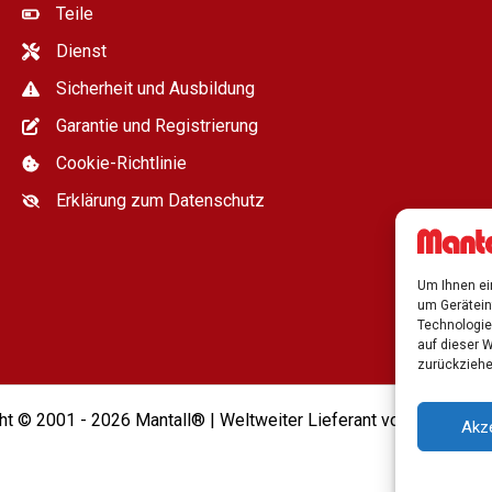
Teile
Dienst
Sicherheit und Ausbildung
Garantie und Registrierung
Cookie-Richtlinie
Erklärung zum Datenschutz
Um Ihnen ei
um Gerätein
Technologie
auf dieser W
zurückziehe
ht © 2001 - 2026 Mantall® | Weltweiter Lieferant von Hubarbei
Akz