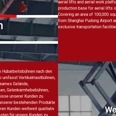
aerial lifts and aerial work plat
production base for aerial lifts 
Covering an area of 100,000 squ
from Shanghai Pudong Airport a
n
exclusive transportation facilitie
on Hubarbeitsbühnen nach den
io umfasst Vertikalmastbühnen,
gsames Gelände,
en, Gelenkarmhebebühnen,
nisse unserer Kunden zu
g unserer bestehenden Produkte
We
ren Kunden weltweit qualitativ
osten für unsere Kunden zu