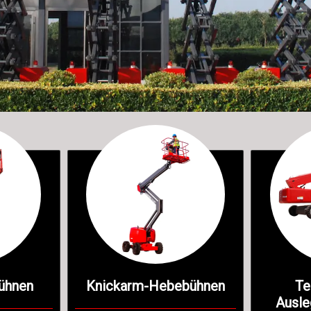
ühnen
Knickarm-Hebebühnen
Te
Ausl