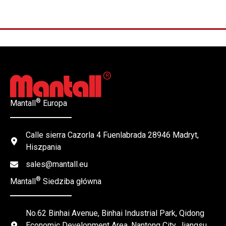
®
Mantall
Europa
Calle sierra Cazorla 4 Fuenlabrada 28946 Madryt,
Hiszpania
sales@mantall.eu
®
Mantall
Siedziba główna
No.62 Binhai Avenue, Binhai Industrial Park, Qidong
Economic Development Area, Nantong City, Jiangsu