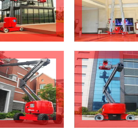
anie w magazynach
Czyszczenie
Konserwacja na zewnątrz