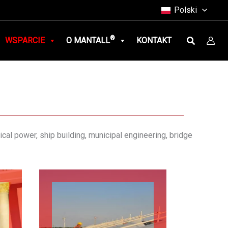
Polski
Szukaj
®
WSPARCIE
O MANTALL
KONTAKT
rical power, ship building, municipal engineering, bridge