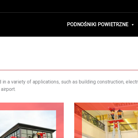
PODNOŚNIKI POWIETRZNE
in a variety of applications, such as building construction, elect
airport.