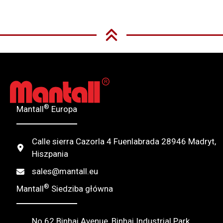
®
Mantall
Europa
Calle sierra Cazorla 4 Fuenlabrada 28946 Madryt,
Hiszpania
sales@mantall.eu
®
Mantall
Siedziba główna
No.62 Binhai Avenue, Binhai Industrial Park,