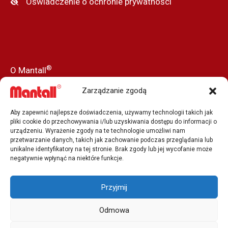
Oświadczenie o ochronie prywatności
®
O Mantall
Nasza historia
Zarządzanie zgodą
Aktualności
Aby zapewnić najlepsze doświadczenia, używamy technologii takich jak
Prasa i media
pliki cookie do przechowywania i/lub uzyskiwania dostępu do informacji o
urządzeniu. Wyrażenie zgody na te technologie umożliwi nam
Nasi dealerzy
przetwarzanie danych, takich jak zachowanie podczas przeglądania lub
unikalne identyfikatory na tej stronie. Brak zgody lub jej wycofanie może
Job Vacancy
negatywnie wpłynąć na niektóre funkcje.
Kontakt z nami
Przyjmij
Odmowa
Copyright © 2001 - 2026 Mantall® | Globalny dostawca