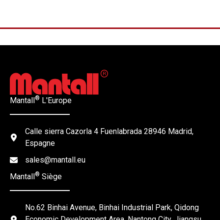
®
Mantall
L'Europe
Calle sierra Cazorla 4 Fuenlabrada 28946 Madrid,
Espagne
sales@mantall.eu
®
Mantall
Siège
No.62 Binhai Avenue, Binhai Industrial Park, Qidong
Economic Development Area, Nantong City, Jiangsu