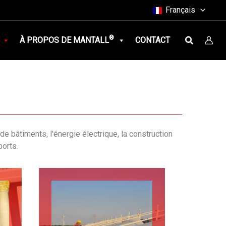
Français
Recherch
®
À PROPOS DE MANTALL
CONTACT
e bâtiments, l'énergie électrique, la construction
ports.