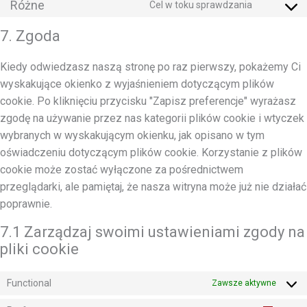
na
Różne
Cel w toku sprawdzania
google-
Zgoda
usługę
maps
na
7. Zgoda
youtube
usługę
różne
Kiedy odwiedzasz naszą stronę po raz pierwszy, pokażemy Ci
wyskakujące okienko z wyjaśnieniem dotyczącym plików
cookie. Po kliknięciu przycisku "Zapisz preferencje" wyrażasz
zgodę na używanie przez nas kategorii plików cookie i wtyczek
wybranych w wyskakującym okienku, jak opisano w tym
oświadczeniu dotyczącym plików cookie. Korzystanie z plików
cookie może zostać wyłączone za pośrednictwem
przeglądarki, ale pamiętaj, że nasza witryna może już nie działać
poprawnie.
7.1 Zarządzaj swoimi ustawieniami zgody na
pliki cookie
Functional
Zawsze aktywne