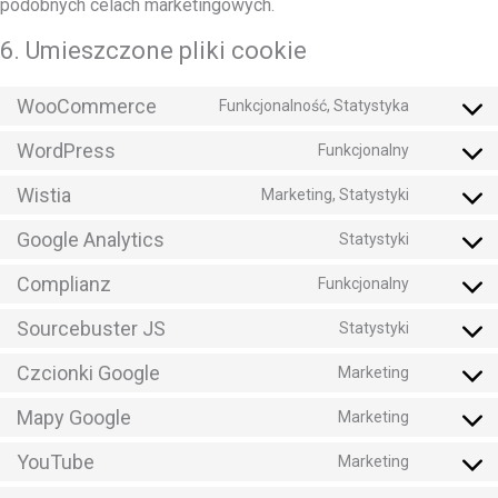
podobnych celach marketingowych.
6. Umieszczone pliki cookie
WooCommerce
Funkcjonalność, Statystyka
Zgoda
na
WordPress
Funkcjonalny
Zgoda
obsługę
na
Wistia
Marketing, Statystyki
woocomm
Zgoda
obsługę
na
Google Analytics
Statystyki
wordpres
Zgoda
usługę
na
Complianz
Funkcjonalny
wistia
Zgoda
usługę
na
Sourcebuster JS
Statystyki
google-
Zgoda
świadczen
analytics
na
Czcionki Google
Marketing
usług
Zgoda
usługę
na
Mapy Google
Marketing
sourcebus
Zgoda
usługę
js
na
YouTube
Marketing
google-
Zgoda
usługę
fonts