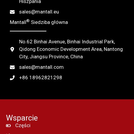
Hiszpania
v
sales@mantall.eu
e
®
Mantall
Siedziba główna
:
No.62 Binhai Avenue, Binhai Industrial Park,
Qidong Economic Development Area, Nantong
City, Jiangsu Province, China
sales@mantall.com
+86 18962821298
Wsparcie
Części