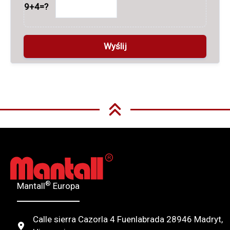
9+4=?
A
l
t
e
r
n
®
Mantall
Europa
a
t
Calle sierra Cazorla 4 Fuenlabrada 28946 Madryt,
i