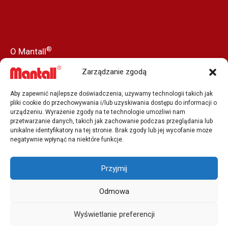
®
O Mantall
Nasza historia
Zarządzanie zgodą
Aktualności
Aby zapewnić najlepsze doświadczenia, używamy technologii takich jak
Prasa i media
pliki cookie do przechowywania i/lub uzyskiwania dostępu do informacji o
urządzeniu. Wyrażenie zgody na te technologie umożliwi nam
Nasi dealerzy
przetwarzanie danych, takich jak zachowanie podczas przeglądania lub
unikalne identyfikatory na tej stronie. Brak zgody lub jej wycofanie może
Job Vacancy
negatywnie wpłynąć na niektóre funkcje.
Kontakt z nami
Przyjmij
Odmowa
Copyright © 2001 - 2026 Mantall® | Globalny dostawca
Wyświetlanie preferencji
podnośników koszowych