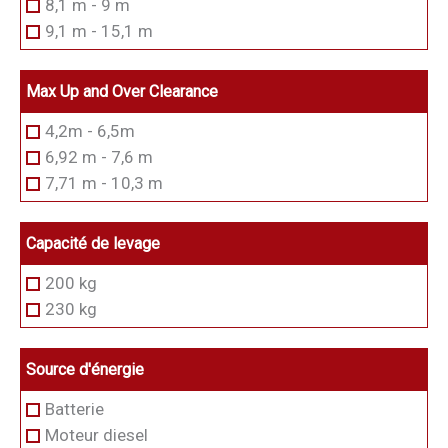
8,1 m - 9 m
9,1 m - 15,1 m
Max Up and Over Clearance
4,2m - 6,5m
6,92 m - 7,6 m
7,71 m - 10,3 m
Capacité de levage
200 kg
230 kg
Source d'énergie
Batterie
Moteur diesel