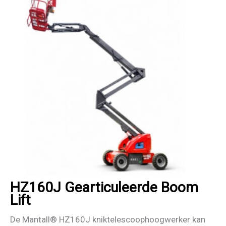
HZ160J Gearticuleerde Boom
Lift
De Mantall® HZ160J kniktelescoophoogwerker kan