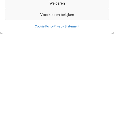
Weigeren
Voorkeuren bekijken
Cookie Policy
Privacy Statement
HZ160JE knikarmhoogwerker
De Mantall® HZ160JE schaarlift heeft een maximale
werkhoogte van 16,5 meter, 360 graden draaibare
werkplatform, een werkplatform dat op en neer, links
en rechts kan bewegen, niet-markerende banden en
accu's. De kenmerken van geen uitstoot en weinig
geluid maken hem geschikt voor binnengebruik...
Maximale werkhoogte
16.5 m
Max Werkbereik
8.04 m