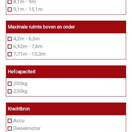
8,1m - 9m
9,1m - 15,1m
Maximale ruimte boven en onder
4,2m - 6,5m
6,92m - 7,6m
7,71m - 10,3m
Hefcapaciteit
200kg
230kg
Krachtbron
Accu
Dieselmotor