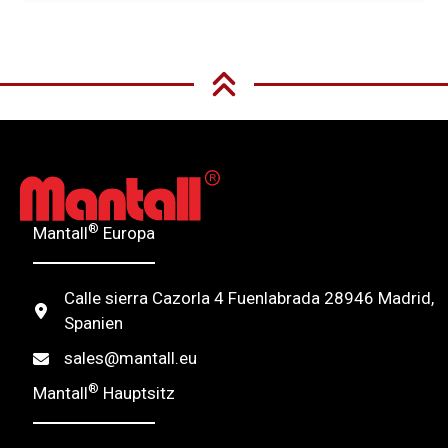
A
l
t
e
r
n
®
Mantall
Europa
a
t
Calle sierra Cazorla 4 Fuenlabrada 28946 Madrid,
i
Spanien
v
sales@mantall.eu
e
®
Mantall
Hauptsitz
: