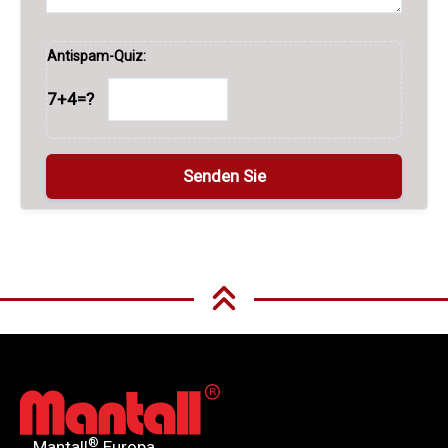
Antispam-Quiz:
7+4=?
A
l
t
e
r
n
®
Mantall
Europa