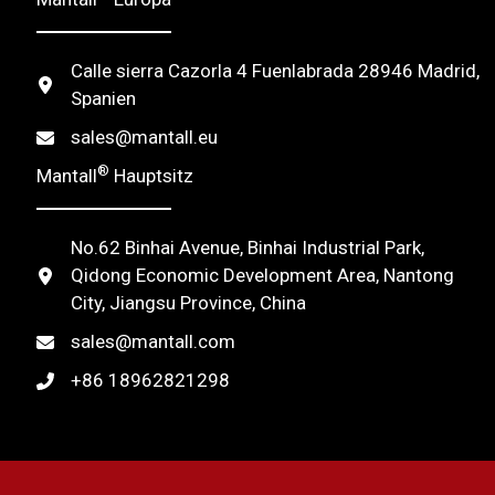
a
t
Calle sierra Cazorla 4 Fuenlabrada 28946 Madrid,
i
Spanien
v
sales@mantall.eu
e
®
Mantall
Hauptsitz
:
No.62 Binhai Avenue, Binhai Industrial Park,
Qidong Economic Development Area, Nantong
City, Jiangsu Province, China
sales@mantall.com
+86 18962821298