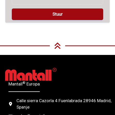
A
l
t
e
r
n
®
Mantall
Europa
a
t
Calle sierra Cazorla 4 Fuenlabrada 28946 Madrid,
i
Spanje
v