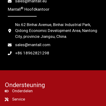
sales@mantall.eu
e
®
Mantall
Hoofdkantoor
:
No.62 Binhai Avenue, Binhai Industrial Park,
Qidong Economic Development Area, Nantong
City, provincie Jiangsu, China.
sales@mantall.com
+86 18962821298
Ondersteuning
Onderdelen
Service