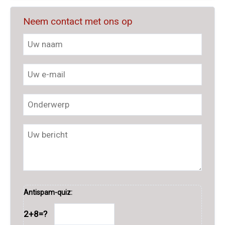
Neem contact met ons op
Antispam-quiz:
2+8=?