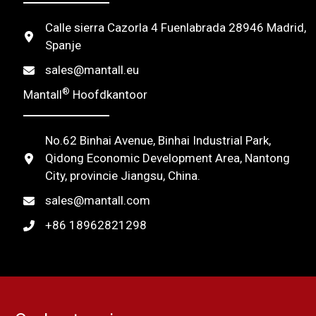
t
Calle sierra Cazorla 4 Fuenlabrada 28946 Madrid,
i
Spanje
v
sales@mantall.eu
e
®
Mantall
Hoofdkantoor
:
No.62 Binhai Avenue, Binhai Industrial Park,
Qidong Economic Development Area, Nantong
City, provincie Jiangsu, China.
sales@mantall.com
+86 18962821298