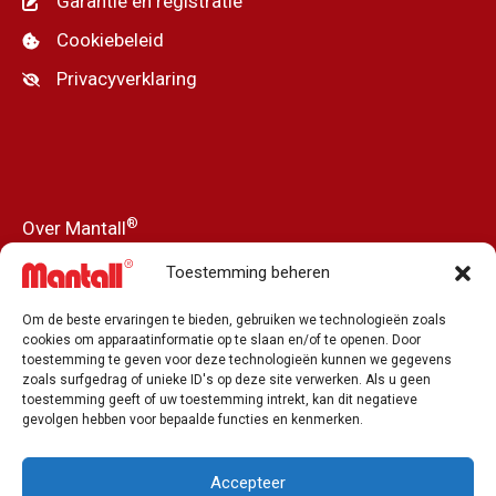
Garantie en registratie
Cookiebeleid
Privacyverklaring
®
Over Mantall
Ons verhaal
Toestemming beheren
Nieuws
Om de beste ervaringen te bieden, gebruiken we technologieën zoals
Pers en media
cookies om apparaatinformatie op te slaan en/of te openen. Door
toestemming te geven voor deze technologieën kunnen we gegevens
Onze dealers
zoals surfgedrag of unieke ID's op deze site verwerken. Als u geen
toestemming geeft of uw toestemming intrekt, kan dit negatieve
Vacature
gevolgen hebben voor bepaalde functies en kenmerken.
Contacteer ons
Accepteer