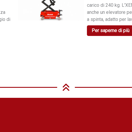
carico di 240 kg. L'
zza
anche un elevatore pe
gio di
a spinta, adatto per lav
Per saperne di più