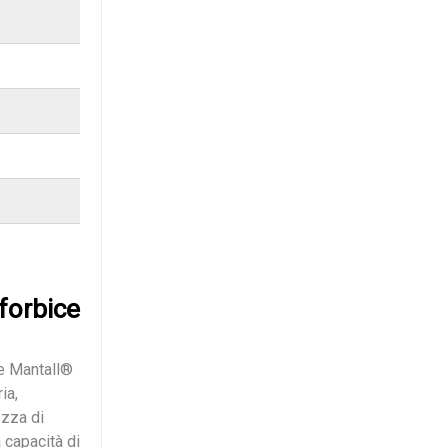
t
i
v
e
:
forbice
ce Mantall®
ia,
ezza di
 capacità di