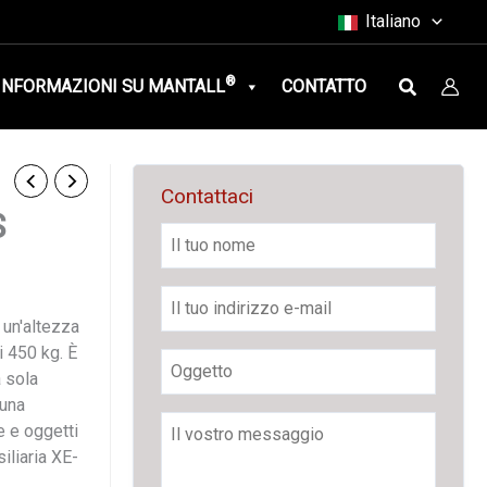
Italiano
Ricerca
®
INFORMAZIONI SU MANTALL
CONTATTO
Contattaci
S
 un'altezza
i 450 kg. È
 sola
 una
 e oggetti
iliaria XE-