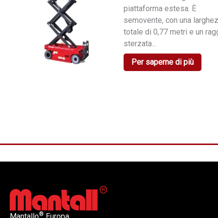
piattaforma estesa. È
semovente, con una larghe
totale di 0,77 metri e un rag
sterzata...
Per saperne di più
®
Mantallo
Europa