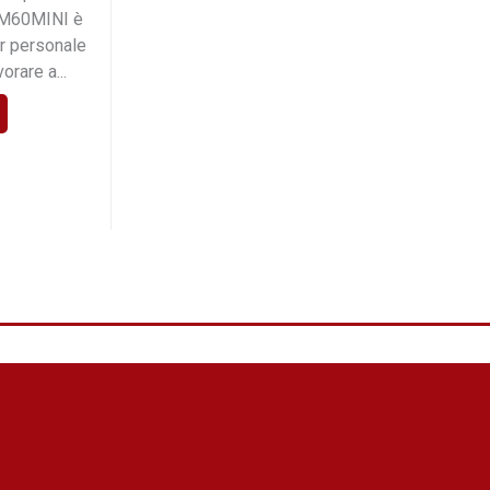
XEM60MINI è
r personale
orare a...