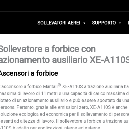
SOLLEVATORI AEREI
SUPPORTO
Sollevatore a forbice con
azionamento ausiliario XE-A110
Ascensori a forbice
®
L'ascensore a forbice Mantall
XE-A110S a trazione ausiliaria ha
massima di lavoro di 11 metri e una capacità di carico massima d
dotato di un azionamento ausiliario e può essere spostato da una
persona. Pertanto, grazie alle emissioni zero, XE-A110S è anche
soluzione ecologica ed economica per il sollevamento di persone
esanti ad altezze di lavoro. Il sollevatore a forbice a trazione aus
A110S è adatto per applicazioni interne ed esterne.