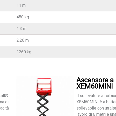
11 m
450 kg
1.3 m
2.26 m
1260 kg
Ascensore a 
XEM60MINI
tall®
Il sollevatore a forbi
ma di
XEM60MINI è a batter
pacità
sollevabile con un'alt
lavoro di 6 metri e una